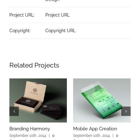
Project URL:
Project URL
Copyright:
Copyright URL
Related Projects
Branding Harmony
Mobile App Creation
L
September 10th, 2014
|
0
September 10th, 2014
|
0
S