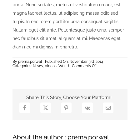
porta. Nunc sodales, metus ut vestibulum ornare, est
magna laoreet lectus, ut adipiscing massa odio sed
turpis. In nec lorem porttitor urna consequat sagittis.
Nullam eget elit ante. Pellentesque justo urna, semper
nec faucibus sit amet, aliquam at mi. Maecenas eget
diam nec mi dignissim pharetra.
By
prerna.porwal
Published On: November 3rd, 2014
on
Categories:
News
,
Videos
,
World
Comments Off
Curabitur
Malesuadas
Nisi
Share This Story, Choose Your Platform!
About the author : prerna.porwal