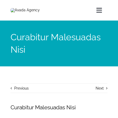
Skip
to
Toggle
content
Navigat
Home
Curabitur Malesuadas
Nisi
About Us
Our Products
Contact
Previous
Next
Curabitur Malesuadas Nisi